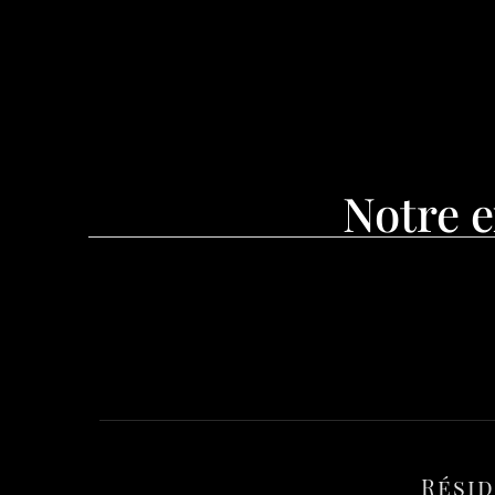
Notre e
Rési